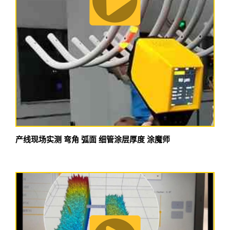
产线现场实测 弯角 弧面 细管涂层厚度 涂魔师