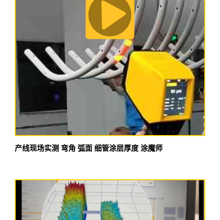
产线现场实测 弯角 弧面 细管涂层厚度 涂魔师