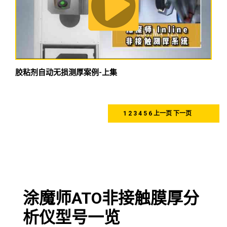
胶粘剂自动无损测厚案例-上集
1
2
3
4
5
6
上一页
下一页
涂魔师ATO非接触膜厚分
析仪型号一览