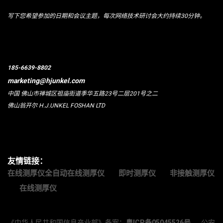
写下您希望参加的日期和会议主题，每次网络技术研讨会大约持续30分钟。
185-6639-8802
marketing@hjunkel.com
中国 佛山市禅城区祖庙街道季华五路23号二层201号之二
佛山翁开尔 H.J.UNKEL FOSHAN LTD
友情链接：
在线测厚仪全自动在线测厚仪
即时测厚仪
非接触测厚仪
在线测厚仪
《中华人民共和国信息产业部》备案：
粤ICP备05045526号
公安