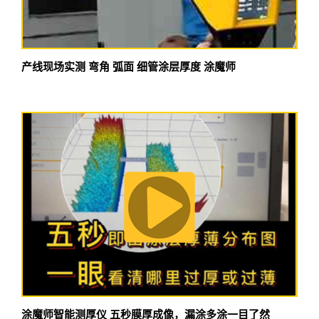
产线现场实测 弯角 弧面 细管涂层厚度 涂魔师
涂魔师智能测厚仪 五秒膜厚成像，漏涂多涂一目了然