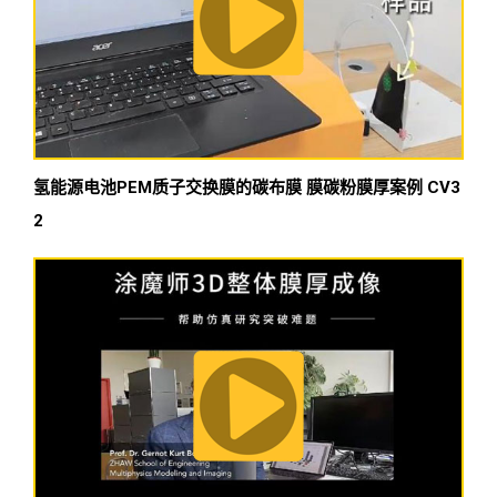
氢能源电池PEM质子交换膜的碳布膜 膜碳粉膜厚案例 CV3
2