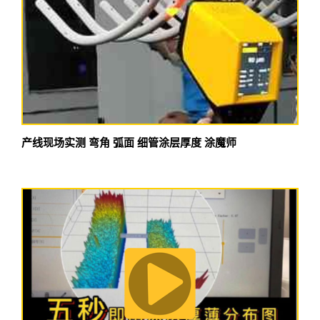
产线现场实测 弯角 弧面 细管涂层厚度 涂魔师