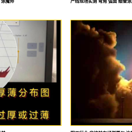
 涂魔师
产线现场实测 弯角 弧面 细管