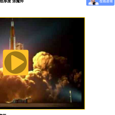
涂层厚度 涂魔师