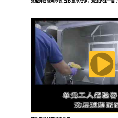
涂魔师智能测厚仪 五秒膜厚成像，漏涂多涂一目