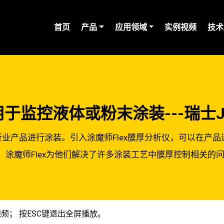
(current)
首页
产品
应用领域
实例视频
技术
于监控液体或粉末涂装---瑞士Josef
车和铁路行业产品进行涂装。引入涂魔师Flex膜厚分析仪，可以
涂魔师Flex为他们解决了许多涂装工艺中膜厚控制相关的
频； 按ESC键退出全屏播放。