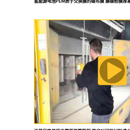
氢能源电池PEM质子交换膜的碳布膜 膜碳粉膜厚案例