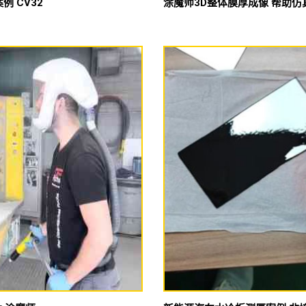
 CV32
涂魔师3D整体膜厚成像 帮助仿