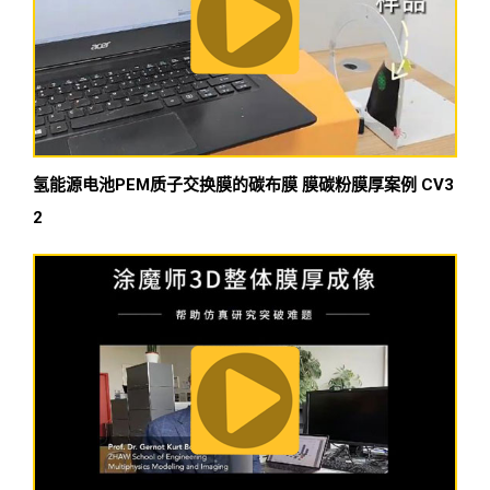
氢能源电池PEM质子交换膜的碳布膜 膜碳粉膜厚案例 CV3
2