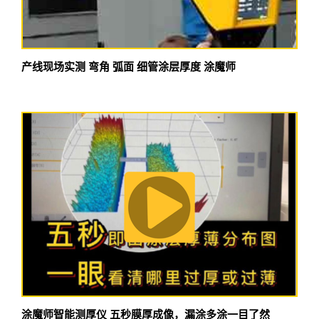
产线现场实测 弯角 弧面 细管涂层厚度 涂魔师
涂魔师智能测厚仪 五秒膜厚成像，漏涂多涂一目了然