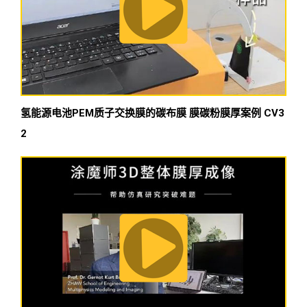
氢能源电池PEM质子交换膜的碳布膜 膜碳粉膜厚案例 CV3
2