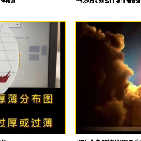
 涂魔师
产线现场实测 弯角 弧面 细管