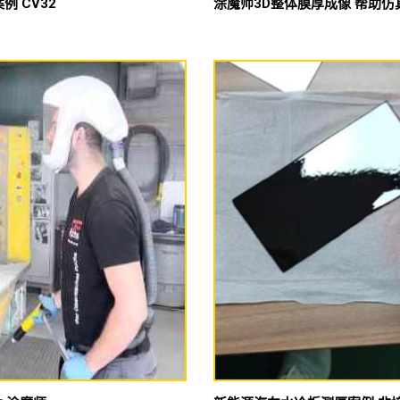
 CV32
涂魔师3D整体膜厚成像 帮助仿