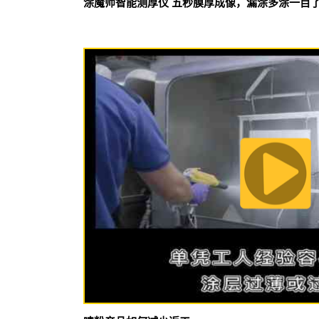
涂魔师智能测厚仪 五秒膜厚成像，漏涂多涂一目