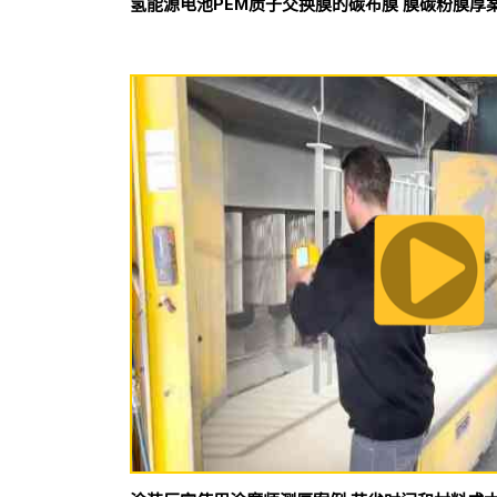
氢能源电池PEM质子交换膜的碳布膜 膜碳粉膜厚案例