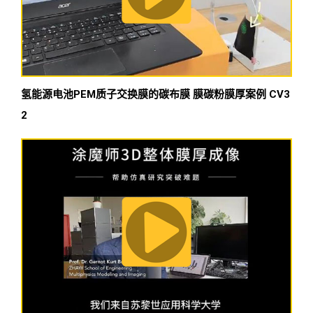
氢能源电池PEM质子交换膜的碳布膜 膜碳粉膜厚案例 CV3
2