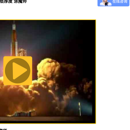
涂层厚度 涂魔师