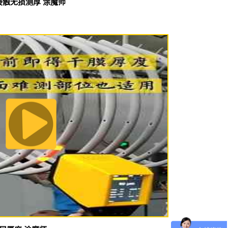
接触无损测厚 涂魔师