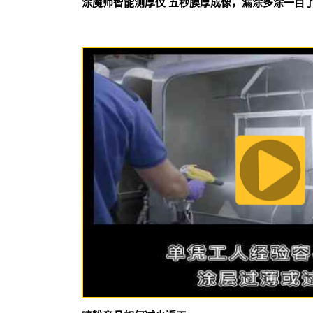
涂魔师智能测厚仪 五秒膜厚成像，漏涂多涂一目