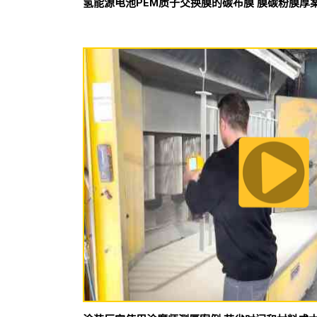
氢能源电池PEM质子交换膜的碳布膜 膜碳粉膜厚案例