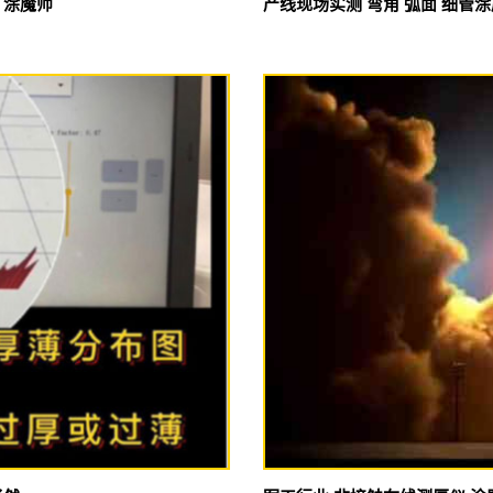
 涂魔师
产线现场实测 弯角 弧面 细管