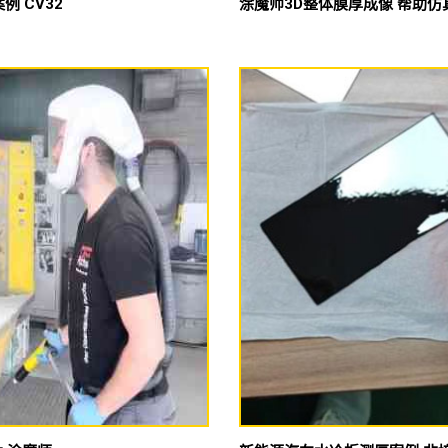
 CV32
涂魔师3D整体膜厚成像 帮助仿