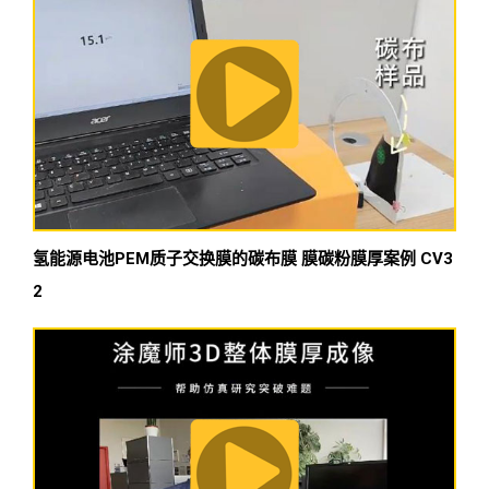
氢能源电池PEM质子交换膜的碳布膜 膜碳粉膜厚案例 CV3
2