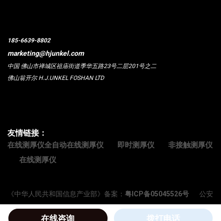
185-6639-8802
marketing@hjunkel.com
中国 佛山市禅城区祖庙街道季华五路23号二层201号之二
佛山翁开尔 H.J.UNKEL FOSHAN LTD
友情链接：
在线测厚仪全自动在线测厚仪
即时测厚仪
非接触测厚仪
在线测厚仪
《中华人民共和国信息产业部》备案：
粤ICP备05045526号
公安
备案粤公网安备：44060402000071号 Copyright © 2018-2024
在线咨询
拨打电话